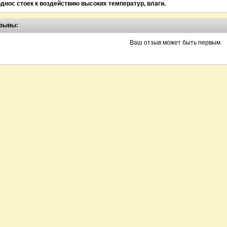
.
днос стоек к воздействию высоких температур, влаги.
зывы:
Ваш отзыв может быть первым.