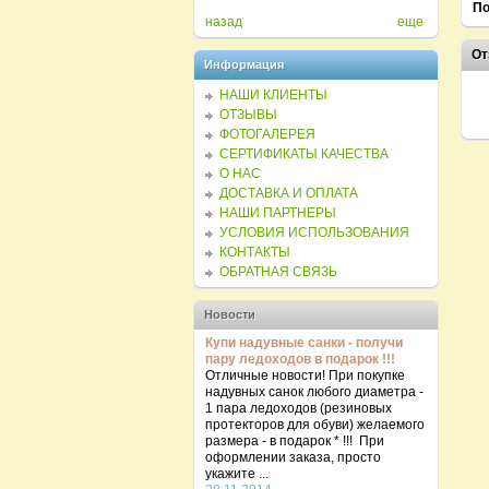
350.00 грн.
350.00 грн
По
назад
еще
От
Информация
НАШИ КЛИЕНТЫ
ОТЗЫВЫ
ФОТОГАЛЕРЕЯ
СЕРТИФИКАТЫ КАЧЕСТВА
О НАС
ДОСТАВКА И ОПЛАТА
НАШИ ПАРТНЕРЫ
УСЛОВИЯ ИСПОЛЬЗОВАНИЯ
КОНТАКТЫ
ОБРАТНАЯ СВЯЗЬ
Новости
Купи надувные санки - получи
пару ледоходов в подарок !!!
Отличные новости! При покупке
надувных санок любого диаметра -
1 пара ледоходов (резиновых
протекторов для обуви) желаемого
размера - в подарок * !!! При
оформлении заказа, просто
укажите ...