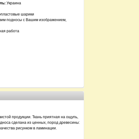
ль:
Украина
опластовые шарики
вим подносы с Вашим изображением,
ная работа
шка - 2.72
05
06
чистой продукции. Ткань приятная на ощупь,
дноса сделана из ценных, пород древесины:
качества рисунком в ламинации.
Поднос подушка - 2.62
Поднос подушка - 2
350.00 грн.