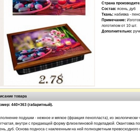
Страна производите
Состав:
ясень, дуб
Ткань:
набивка - пен
Примечание:
Изгото
логотипом от 10 шт.
Дополнительно:
руч
Поднос поду
03
04
350.00 грн.
исание товара
змер: 440×363 (габаритный).
полнение подушки - нежное и мягкое (фракция пенопласта), из экологически 
етчатая, внутри с придающей форму флизелиновой подкладкой. Окантовка по
ень, дуб. Основа подноса с наклеенным на ней полноцветным превосходного 
Поднос подушка - 2.4
нос подушка - 2.3
350.00 грн.