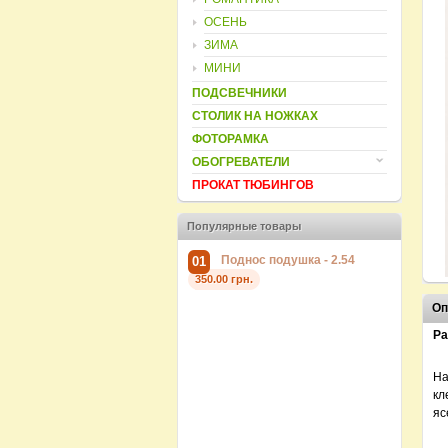
ОСЕНЬ
ЗИМА
МИНИ
ПОДСВЕЧНИКИ
СТОЛИК НА НОЖКАХ
ФОТОРАМКА
ОБОГРЕВАТЕЛИ
ПРОКАТ ТЮБИНГОВ
Популярные товары
Поднос подушка - 2.54
0
01
02
350.00 грн.
Оп
Ра
На
кл
яс
Поднос подушка - 2.19
Под