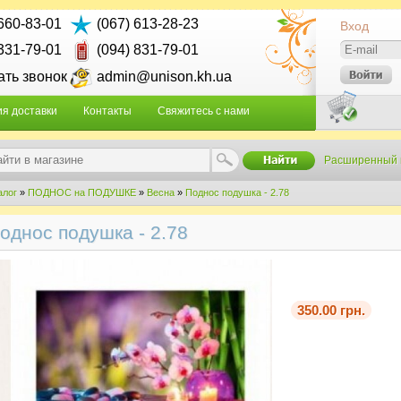
 660-83-01
(067) 613-28-23
Вход
 331-79-01
(094) 831-79-01
ать звонок
admin@unison.kh.ua
ия доставки
Контакты
Свяжитесь с нами
Расширенный 
алог
»
ПОДНОС на ПОДУШКЕ
»
Весна
»
Поднос подушка - 2.78
однос подушка - 2.78
350.00 грн.