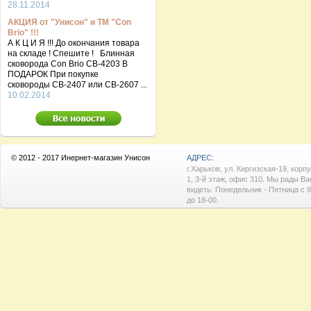
28.11.2014
АКЦИЯ от "Унисон" и ТМ "Con
Brio" !!!
А К Ц И Я !!! До окончания товара
на складе ! Спешите ! Блинная
сковорода Con Brio CB-4203 В
ПОДАРОК При покупке
сковороды СВ-2407 или СВ-2607 ...
10.02.2014
© 2012 - 2017 Инернет-магазин Унисон
АДРЕС:
г.Харьков, ул. Киргизская-19, корп
1, 3-й этаж, офис 310. Мы рады Ва
видеть: Понедельник - Пятница с 9
до 18-00.