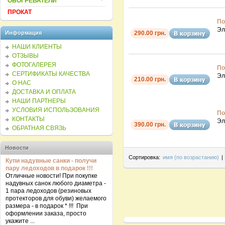
ОБОГРЕВАТЕЛИ
ПРОКАТ
По
Эл
Информация
290.00 грн.
НАШИ КЛИЕНТЫ
ОТЗЫВЫ
ФОТОГАЛЕРЕЯ
По
СЕРТИФИКАТЫ КАЧЕСТВА
Эл
210.00 грн.
О НАС
ДОСТАВКА И ОПЛАТА
НАШИ ПАРТНЕРЫ
УСЛОВИЯ ИСПОЛЬЗОВАНИЯ
По
КОНТАКТЫ
Эл
390.00 грн.
ОБРАТНАЯ СВЯЗЬ
Новости
Сортировка:
имя (по возрастанию)
|
Купи надувные санки - получи
пару ледоходов в подарок !!!
Отличные новости! При покупке
надувных санок любого диаметра -
1 пара ледоходов (резиновых
протекторов для обуви) желаемого
размера - в подарок * !!! При
оформлении заказа, просто
укажите ...