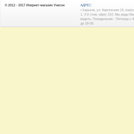
© 2012 - 2017 Инернет-магазин Унисон
АДРЕС:
г.Харьков, ул. Киргизская-19, корп
1, 3-й этаж, офис 310. Мы рады Ва
видеть: Понедельник - Пятница с 9
до 18-00.