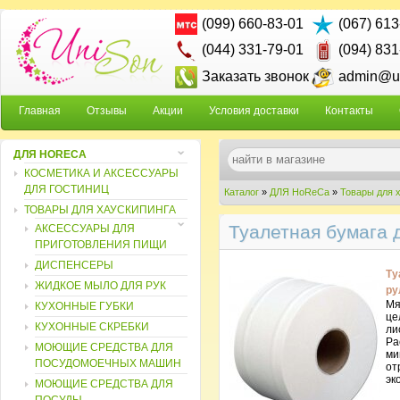
(099) 660-83-01
(067) 613
(044) 331-79-01
(094) 831
Заказать звонок
admin@un
Главная
Отзывы
Акции
Условия доставки
Контакты
ДЛЯ HORECA
КОСМЕТИКА И АКСЕССУАРЫ
ДЛЯ ГОСТИНИЦ
Каталог
»
ДЛЯ HoReCa
»
Товары для 
ТОВАРЫ ДЛЯ ХАУСКИПИНГА
Туалетная бумага 
АКСЕССУАРЫ ДЛЯ
ПРИГОТОВЛЕНИЯ ПИЩИ
ДИСПЕНСЕРЫ
Ту
ЖИДКОЕ МЫЛО ДЛЯ РУК
ру
Мя
КУХОННЫЕ ГУБКИ
це
КУХОННЫЕ СКРЕБКИ
ли
Ра
МОЮЩИЕ СРЕДСТВА ДЛЯ
ми
ПОСУДОМОЕЧНЫХ МАШИН
от
эк
МОЮЩИЕ СРЕДСТВА ДЛЯ