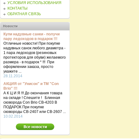
УСЛОВИЯ ИСПОЛЬЗОВАНИЯ
КОНТАКТЫ
ОБРАТНАЯ СВЯЗЬ
Новости
Купи надувные санки - получи
пару ледоходов в подарок !!!
Отличные новости! При покупке
надувных санок любого диаметра -
1 пара ледоходов (резиновых
протекторов для обуви) желаемого
размера - в подарок * !!! При
оформлении заказа, просто
укажите ...
28.11.2014
АКЦИЯ от "Унисон" и ТМ "Con
Brio" !!!
А К Ц И Я !!! До окончания товара
на складе ! Спешите ! Блинная
сковорода Con Brio CB-4203 В
ПОДАРОК При покупке
сковороды СВ-2407 или СВ-2607 ...
10.02.2014