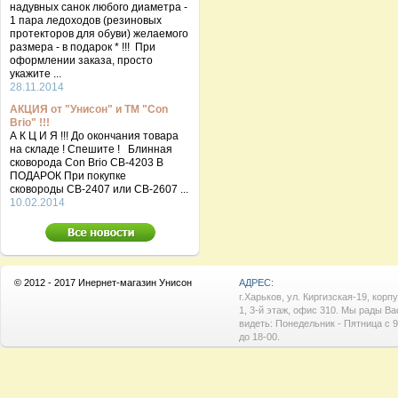
надувных санок любого диаметра -
1 пара ледоходов (резиновых
протекторов для обуви) желаемого
размера - в подарок * !!! При
оформлении заказа, просто
укажите ...
28.11.2014
АКЦИЯ от "Унисон" и ТМ "Con
Brio" !!!
А К Ц И Я !!! До окончания товара
на складе ! Спешите ! Блинная
сковорода Con Brio CB-4203 В
ПОДАРОК При покупке
сковороды СВ-2407 или СВ-2607 ...
10.02.2014
© 2012 - 2017 Инернет-магазин Унисон
АДРЕС:
г.Харьков, ул. Киргизская-19, корп
1, 3-й этаж, офис 310. Мы рады Ва
видеть: Понедельник - Пятница с 9
до 18-00.