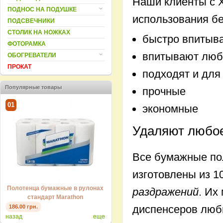
Наши клиенты с 
ПОДНОС НА ПОДУШКЕ
использования б
ПОДСВЕЧНИКИ
СТОЛИК НА НОЖКАХ
быстро впитыв
ФОТОРАМКА
впитывают люб
ОБОГРЕВАТЕЛИ
ПРОКАТ
подходят и для 
Популярные товары
прочные
01
01
экономные
Удаляют любое
Все бумажные пол
изготовлены из 
ах
Полотенца бумажные в рулонах
Полотенца бумажные в рулонах
раздражений
. Их
стандарт Marathon
стандарт Marathon
диспенсеров люб
186.00 грн.
186.00 грн.
назад
еще