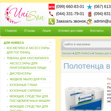
(099) 660-83-01
(067) 613
(044) 331-79-01
(094) 831
Заказать звонок
admin@un
Главная
Отзывы
Акции
Условия доставки
Контакты
ДЛЯ HORECA
КОСМЕТИКА И АКСЕССУАРЫ
ДЛЯ ГОСТИНИЦ
Каталог
»
ДЛЯ HoReCa
»
Товары для 
ТОВАРЫ ДЛЯ ХАУСКИПИНГА
Полотенца в
АКСЕССУАРЫ ДЛЯ
ПРИГОТОВЛЕНИЯ ПИЩИ
ДИСПЕНСЕРЫ
По
ЖИДКОЕ МЫЛО ДЛЯ РУК
ру
КУХОННЫЕ ГУБКИ
По
КУХОННЫЕ СКРЕБКИ
ос
со
МОЮЩИЕ СРЕДСТВА ДЛЯ
от
ПОСУДОМОЕЧНЫХ МАШИН
эк
МОЮЩИЕ СРЕДСТВА ДЛЯ