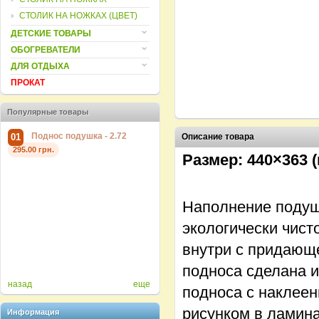
СТОЛИК НА НОЖКАХ (ЦВЕТ)
ДЕТСКИЕ ТОВАРЫ
ОБОГРЕВАТЕЛИ
ДЛЯ ОТДЫХА
ПРОКАТ
Популярные товары
Поднос подушка - 2.72
01
02
Описание товара
03
295.00 грн.
Размер: 440×363 
Наполнение подушк
экологически чист
внутри с придающ
Поднос подушка - 2.78
подноса сделана и
295.00 грн.
295.0
назад
еще
подноса с наклее
рисунком в ламин
Информация