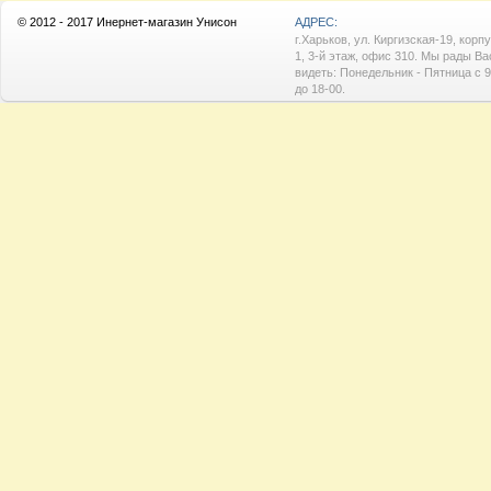
© 2012 - 2017 Инернет-магазин Унисон
АДРЕС:
г.Харьков, ул. Киргизская-19, корп
1, 3-й этаж, офис 310. Мы рады Ва
видеть: Понедельник - Пятница с 9
до 18-00.