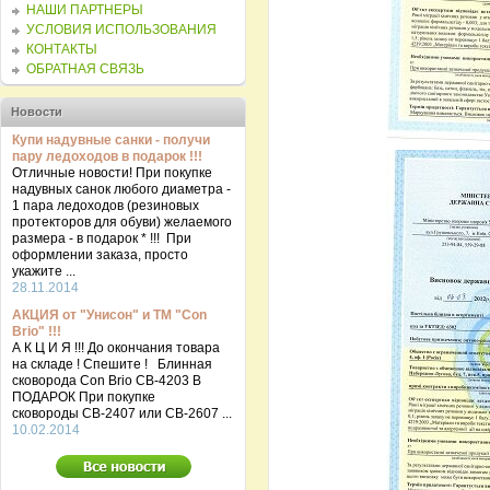
НАШИ ПАРТНЕРЫ
УСЛОВИЯ ИСПОЛЬЗОВАНИЯ
КОНТАКТЫ
ОБРАТНАЯ СВЯЗЬ
Новости
Купи надувные санки - получи
пару ледоходов в подарок !!!
Отличные новости! При покупке
надувных санок любого диаметра -
1 пара ледоходов (резиновых
протекторов для обуви) желаемого
размера - в подарок * !!! При
оформлении заказа, просто
укажите ...
28.11.2014
АКЦИЯ от "Унисон" и ТМ "Con
Brio" !!!
А К Ц И Я !!! До окончания товара
на складе ! Спешите ! Блинная
сковорода Con Brio CB-4203 В
ПОДАРОК При покупке
сковороды СВ-2407 или СВ-2607 ...
10.02.2014