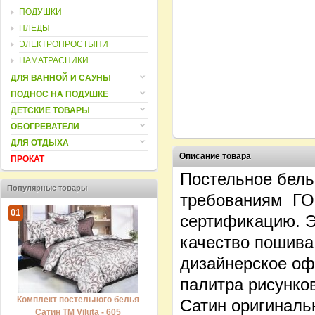
ПОДУШКИ
ПЛЕДЫ
ЭЛЕКТРОПРОСТЫНИ
НАМАТРАСНИКИ
ДЛЯ ВАННОЙ И САУНЫ
ПОДНОС НА ПОДУШКЕ
ДЕТСКИЕ ТОВАРЫ
ОБОГРЕВАТЕЛИ
ДЛЯ ОТДЫХА
Описание товара
ПРОКАТ
Постельное белье
Популярные товары
требованиям ГОС
01
02
03
сертификацию. Э
качество пошива
дизайнерское оф
палитра рисунко
Комплект постельного белья
Комплект постельного белья
Ком
Сатин оригинальн
Сатин ТМ Viluta - 605
Сатин ТМ Viluta - 612