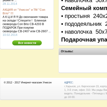
• наволочка 50х
укажите ...
28.11.2014
Семейный компл
АКЦИЯ от "Унисон" и ТМ "Con
Brio" !!!
• простыня 240х
А К Ц И Я !!! До окончания товара
на складе ! Спешите ! Блинная
• пододеяльник 
сковорода Con Brio CB-4203 В
ПОДАРОК При покупке
• наволочка 50х7
сковороды СВ-2407 или СВ-2607 ...
10.02.2014
Подарочная упа
Отзывы:
© 2012 - 2017 Инернет-магазин Унисон
АДРЕС:
г.Харьков, ул. Киргизская-19, корп
1, 3-й этаж, офис 310. Мы рады Ва
видеть: Понедельник - Пятница с 9
до 18-00.