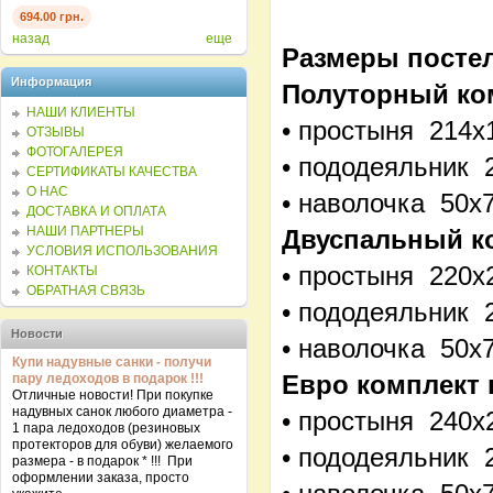
694.00 грн.
694.00 грн.
694.0
назад
еще
Размеры постел
Информация
Полуторный ко
НАШИ КЛИЕНТЫ
• простыня 214х
ОТЗЫВЫ
ФОТОГАЛЕРЕЯ
• пододеяльник 
СЕРТИФИКАТЫ КАЧЕСТВА
О НАС
• наволочка 50х
ДОСТАВКА И ОПЛАТА
НАШИ ПАРТНЕРЫ
Двуспальный к
УСЛОВИЯ ИСПОЛЬЗОВАНИЯ
• простыня 220х
КОНТАКТЫ
ОБРАТНАЯ СВЯЗЬ
• пододеяльник 
Новости
• наволочка 50х
Купи надувные санки - получи
Евро комплект 
пару ледоходов в подарок !!!
Отличные новости! При покупке
надувных санок любого диаметра -
• простыня 240х
1 пара ледоходов (резиновых
протекторов для обуви) желаемого
• пододеяльник 
размера - в подарок * !!! При
оформлении заказа, просто