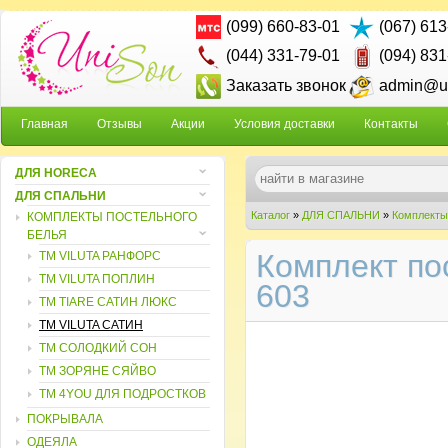
(099) 660-83-01
(067) 613
(044) 331-79-01
(094) 831
Заказать звонок
admin@un
Главная
Отзывы
Акции
Условия доставки
Контакты
ДЛЯ HORECA
ДЛЯ СПАЛЬНИ
Каталог
»
ДЛЯ СПАЛЬНИ
»
Комплекты
КОМПЛЕКТЫ ПОСТЕЛЬНОГО
БЕЛЬЯ
Комплект пос
ТМ VILUTA РАНФОРС
ТМ VILUTA ПОПЛИН
603
ТМ TIARE САТИН ЛЮКС
ТМ VILUTA САТИН
TM СОЛОДКИЙ СОН
TM ЗОРЯНЕ СЯЙВО
ТМ 4YOU ДЛЯ ПОДРОСТКОВ
ПОКРЫВАЛА
ОДЕЯЛА