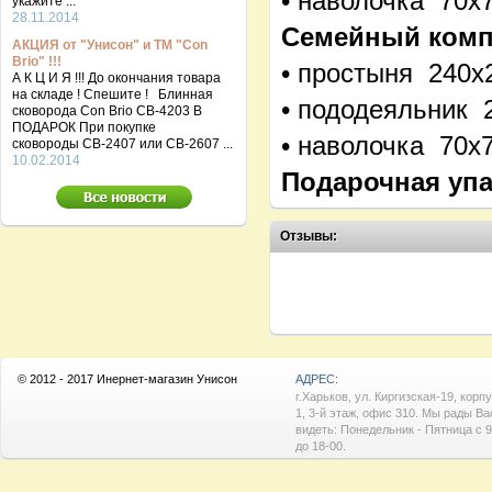
• наволочка 70х
укажите ...
28.11.2014
Семейный компл
АКЦИЯ от "Унисон" и ТМ "Con
Brio" !!!
• простыня 240х
А К Ц И Я !!! До окончания товара
на складе ! Спешите ! Блинная
• пододеяльник 
сковорода Con Brio CB-4203 В
ПОДАРОК При покупке
• наволочка 70х7
сковороды СВ-2407 или СВ-2607 ...
10.02.2014
Подарочная упа
Отзывы:
© 2012 - 2017 Инернет-магазин Унисон
АДРЕС:
г.Харьков, ул. Киргизская-19, корп
1, 3-й этаж, офис 310. Мы рады Ва
видеть: Понедельник - Пятница с 9
до 18-00.