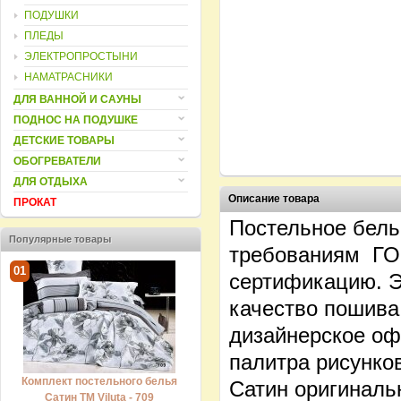
ПОДУШКИ
ПЛЕДЫ
ЭЛЕКТРОПРОСТЫНИ
НАМАТРАСНИКИ
ДЛЯ ВАННОЙ И САУНЫ
ПОДНОС НА ПОДУШКЕ
ДЕТСКИЕ ТОВАРЫ
ОБОГРЕВАТЕЛИ
ДЛЯ ОТДЫХА
Описание товара
ПРОКАТ
Постельное белье
Популярные товары
требованиям ГОС
01
02
03
сертификацию. Э
качество пошива
дизайнерское оф
палитра рисунко
Комплект постельного белья
Комплект постельного белья
Ком
Сатин оригинальн
Сатин ТМ Viluta - 709
Сатин ТМ Viluta - 605