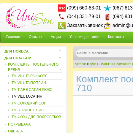
(099) 660-83-01
(067) 613
(044) 331-79-01
(094) 831
Заказать звонок
admin@un
Главная
Отзывы
Акции
Условия доставки
Контакты
ДЛЯ HORECA
ДЛЯ СПАЛЬНИ
Каталог
»
ДЛЯ СПАЛЬНИ
»
Комплекты
КОМПЛЕКТЫ ПОСТЕЛЬНОГО
БЕЛЬЯ
Комплект пос
ТМ VILUTA РАНФОРС
ТМ VILUTA ПОПЛИН
710
ТМ TIARE САТИН ЛЮКС
ТМ VILUTA САТИН
TM СОЛОДКИЙ СОН
TM ЗОРЯНЕ СЯЙВО
ТМ 4YOU ДЛЯ ПОДРОСТКОВ
ПОКРЫВАЛА
ОДЕЯЛА