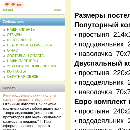
694.00 грн.
694.00 грн.
694.0
назад
еще
Размеры постел
Информация
Полуторный ко
НАШИ КЛИЕНТЫ
• простыня 214х
ОТЗЫВЫ
ФОТОГАЛЕРЕЯ
• пододеяльник 
СЕРТИФИКАТЫ КАЧЕСТВА
О НАС
• наволочка 70х
ДОСТАВКА И ОПЛАТА
НАШИ ПАРТНЕРЫ
Двуспальный к
УСЛОВИЯ ИСПОЛЬЗОВАНИЯ
• простыня 220х
КОНТАКТЫ
ОБРАТНАЯ СВЯЗЬ
• пододеяльник 
Новости
• наволочка 70х
Купи надувные санки - получи
Евро комплект 
пару ледоходов в подарок !!!
Отличные новости! При покупке
надувных санок любого диаметра -
• простыня 240х
1 пара ледоходов (резиновых
протекторов для обуви) желаемого
• пододеяльник 
размера - в подарок * !!! При
оформлении заказа, просто