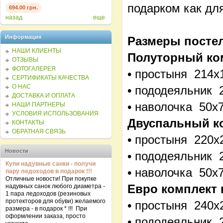
подарком как для
694.00 грн.
694.00 грн.
694.0
назад
еще
Информация
Размеры постел
НАШИ КЛИЕНТЫ
Полуторный ко
ОТЗЫВЫ
ФОТОГАЛЕРЕЯ
• простыня 214х
СЕРТИФИКАТЫ КАЧЕСТВА
О НАС
• пододеяльник 
ДОСТАВКА И ОПЛАТА
• наволочка 50х
НАШИ ПАРТНЕРЫ
УСЛОВИЯ ИСПОЛЬЗОВАНИЯ
Двуспальный к
КОНТАКТЫ
ОБРАТНАЯ СВЯЗЬ
• простыня 220х
Новости
• пододеяльник 
Купи надувные санки - получи
• наволочка 50х7
пару ледоходов в подарок !!!
Отличные новости! При покупке
Евро комплект 
надувных санок любого диаметра -
1 пара ледоходов (резиновых
протекторов для обуви) желаемого
• простыня 240х
размера - в подарок * !!! При
оформлении заказа, просто
• пододеяльник 