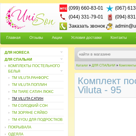
(099) 660-83-01
(067) 613
(044) 331-79-01
(094) 831
Заказать звонок
admin@un
Главная
Отзывы
Акции
Условия доставки
Контакты
ДЛЯ HORECA
ДЛЯ СПАЛЬНИ
Каталог
»
ДЛЯ СПАЛЬНИ
»
Комплекты
КОМПЛЕКТЫ ПОСТЕЛЬНОГО
БЕЛЬЯ
Комплект по
ТМ VILUTA РАНФОРС
ТМ VILUTA ПОПЛИН
Viluta - 95
ТМ TIARE САТИН ЛЮКС
ТМ VILUTA САТИН
TM СОЛОДКИЙ СОН
TM ЗОРЯНЕ СЯЙВО
ТМ 4YOU ДЛЯ ПОДРОСТКОВ
ПОКРЫВАЛА
ОДЕЯЛА