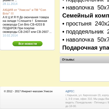
укажите ...
28.11.2014
• наволочка 50х7
АКЦИЯ от "Унисон" и ТМ "Con
Brio" !!!
Семейный компл
А К Ц И Я !!! До окончания товара
на складе ! Спешите ! Блинная
• простыня 240х
сковорода Con Brio CB-4203 В
ПОДАРОК При покупке
• пододеяльник 
сковороды СВ-2407 или СВ-2607 ...
10.02.2014
• наволочка 50х7
Подарочная упа
Отзывы:
© 2012 - 2017 Инернет-магазин Унисон
АДРЕС:
г.Харьков, ул. Киргизская-19, корп
1, 3-й этаж, офис 310. Мы рады Ва
видеть: Понедельник - Пятница с 9
до 18-00.