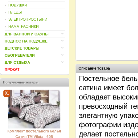
ПОДУШКИ
ПЛЕДЫ
ЭЛЕКТРОПРОСТЫНИ
НАМАТРАСНИКИ
ДЛЯ ВАННОЙ И САУНЫ
ПОДНОС НА ПОДУШКЕ
ДЕТСКИЕ ТОВАРЫ
ОБОГРЕВАТЕЛИ
ДЛЯ ОТДЫХА
Описание товара
ПРОКАТ
Постельное белье
Популярные товары
сатина имеет бо
01
02
03
обладает высоки
превосходный те
элегантную упак
фотографии изде
Комплект постельного белья
Комплект постельного белья
Ком
делает постельн
Сатин ТМ Viluta - 605
Сатин ТМ Viluta - 709