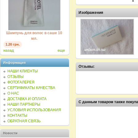
Изображения
Ле
Шампунь для волос в саше 10
Мыло одноразовое для гостиниц
"
мл.
15г.
0.35 
1.20 грн.
1.10 грн.
назад
еще
Информация
Отзывы:
НАШИ КЛИЕНТЫ
ОТЗЫВЫ
ФОТОГАЛЕРЕЯ
СЕРТИФИКАТЫ КАЧЕСТВА
О НАС
ДОСТАВКА И ОПЛАТА
С данным товаром также покуп
НАШИ ПАРТНЕРЫ
УСЛОВИЯ ИСПОЛЬЗОВАНИЯ
КОНТАКТЫ
ОБРАТНАЯ СВЯЗЬ
Новости