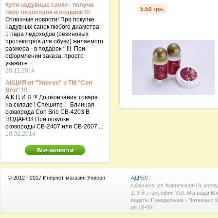
Купи надувные санки - получи
5.50 грн.
пару ледоходов в подарок !!!
Отличные новости! При покупке
надувных санок любого диаметра -
1 пара ледоходов (резиновых
протекторов для обуви) желаемого
размера - в подарок * !!! При
оформлении заказа, просто
укажите ...
28.11.2014
АКЦИЯ от "Унисон" и ТМ "Con
Brio" !!!
А К Ц И Я !!! До окончания товара
на складе ! Спешите ! Блинная
сковорода Con Brio CB-4203 В
ПОДАРОК При покупке
сковороды СВ-2407 или СВ-2607 ...
10.02.2014
© 2012 - 2017 Инернет-магазин Унисон
АДРЕС:
г.Харьков, ул. Киргизская-19, корп
1, 3-й этаж, офис 310. Мы рады Ва
видеть: Понедельник - Пятница с 9
до 18-00.