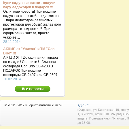
Купи надувные санки - получи
пару ледоходов в подарок !!!
Отличные новости! При покупке
надувных санок любого диаметра -
1 пара ледоходов (резиновых
протекторов для обуви) желаемого
размера - в подарок * !!! При
оформлении заказа, просто
укажите ...
28.11.2014
АКЦИЯ от "Унисон" и ТМ "Con
Brio" !!!
А К Ц И Я !!! До окончания товара
на складе ! Спешите ! Блинная
сковорода Con Brio CB-4203 В
ПОДАРОК При покупке
сковороды СВ-2407 или СВ-2607 ...
10.02.2014
© 2012 - 2017 Инернет-магазин Унисон
АДРЕС:
г.Харьков, ул. Киргизская-19, корп
1, 3-й этаж, офис 310. Мы рады Ва
видеть: Понедельник - Пятница с 9
до 18-00.