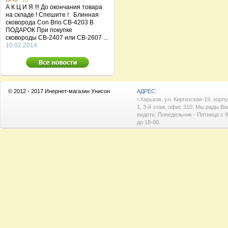
А К Ц И Я !!! До окончания товара
на складе ! Спешите ! Блинная
сковорода Con Brio CB-4203 В
ПОДАРОК При покупке
сковороды СВ-2407 или СВ-2607 ...
10.02.2014
© 2012 - 2017 Инернет-магазин Унисон
АДРЕС:
г.Харьков, ул. Киргизская-19, корп
1, 3-й этаж, офис 310. Мы рады Ва
видеть: Понедельник - Пятница с 9
до 18-00.