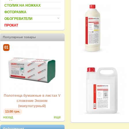
СТОЛИК НА НОЖКАХ
ФОТОРАМКА
ОБОГРЕВАТЕЛИ
ПРОКАТ
Популярные товары
01
02
03
V-
Полотенца бумажные в листах
однослойные V-сложение
Standard
Полотенца бумажные в листах V
Поло
26.00 грн.
сложение Эконом
(макулатурный)
47.00
13.00 грн.
назад
еще
Информация