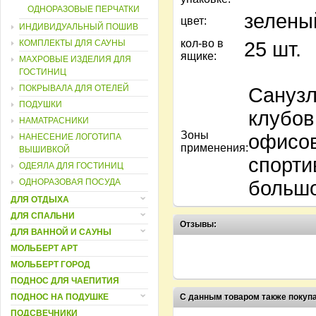
ОДНОРАЗОВЫЕ ПЕРЧАТКИ
зелены
цвет:
ИНДИВИДУАЛЬНЫЙ ПОШИВ
кол-во в
КОМПЛЕКТЫ ДЛЯ САУНЫ
25 шт.
ящике:
МАХРОВЫЕ ИЗДЕЛИЯ ДЛЯ
ГОСТИНИЦ
ПОКРЫВАЛА ДЛЯ ОТЕЛЕЙ
Санузл
ПОДУШКИ
клубов
НАМАТРАСНИКИ
Зоны
офисов
НАНЕСЕНИЕ ЛОГОТИПА
применения:
ВЫШИВКОЙ
спорти
ОДЕЯЛА ДЛЯ ГОСТИНИЦ
ОДНОРАЗОВАЯ ПОСУДА
большо
ДЛЯ ОТДЫХА
ДЛЯ СПАЛЬНИ
Отзывы:
ДЛЯ ВАННОЙ И САУНЫ
МОЛЬБЕРТ АРТ
МОЛЬБЕРТ ГОРОД
ПОДНОС ДЛЯ ЧАЕПИТИЯ
ПОДНОС НА ПОДУШКЕ
С данным товаром также покуп
ПОДСВЕЧНИКИ