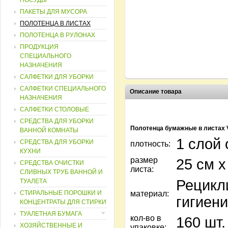
ПОСУДЫ
ПАКЕТЫ ДЛЯ МУСОРА
ПОЛОТЕНЦА В ЛИСТАХ
ПОЛОТЕНЦА В РУЛОНАХ
ПРОДУКЦИЯ
СПЕЦИАЛЬНОГО
НАЗНАЧЕНИЯ
САЛФЕТКИ ДЛЯ УБОРКИ
САЛФЕТКИ СПЕЦИАЛЬНОГО
Описание товара
НАЗНАЧЕНИЯ
САЛФЕТКИ СТОЛОВЫЕ
СРЕДСТВА ДЛЯ УБОРКИ
Полотенца бумажные в листах 
ВАННОЙ КОМНАТЫ
1 слой 
СРЕДСТВА ДЛЯ УБОРКИ
плотность:
КУХНИ
размер
25 см х
СРЕДСТВА ОЧИСТКИ
листа:
СЛИВНЫХ ТРУБ ВАННОЙ И
Рецикл
ТУАЛЕТА
СТИРАЛЬНЫЕ ПОРОШКИ И
материал:
гигиен
КОНЦЕНТРАТЫ ДЛЯ СТИРКИ
ТУАЛЕТНАЯ БУМАГА
кол-во в
160 шт.
ХОЗЯЙСТВЕННЫЕ И
упаковке: