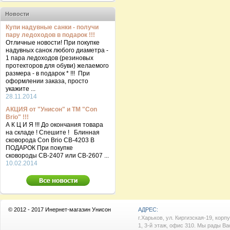
Новости
Купи надувные санки - получи
пару ледоходов в подарок !!!
Отличные новости! При покупке
надувных санок любого диаметра -
1 пара ледоходов (резиновых
протекторов для обуви) желаемого
размера - в подарок * !!! При
оформлении заказа, просто
укажите ...
28.11.2014
АКЦИЯ от "Унисон" и ТМ "Con
Brio" !!!
А К Ц И Я !!! До окончания товара
на складе ! Спешите ! Блинная
сковорода Con Brio CB-4203 В
ПОДАРОК При покупке
сковороды СВ-2407 или СВ-2607 ...
10.02.2014
© 2012 - 2017 Инернет-магазин Унисон
АДРЕС:
г.Харьков, ул. Киргизская-19, корп
1, 3-й этаж, офис 310. Мы рады Ва