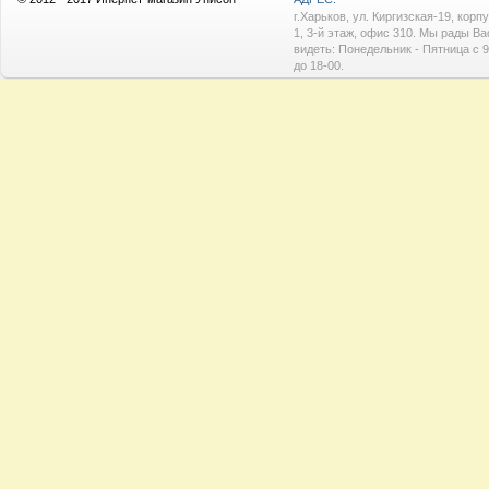
г.Харьков, ул. Киргизская-19, корп
1, 3-й этаж, офис 310. Мы рады Ва
видеть: Понедельник - Пятница с 9
до 18-00.