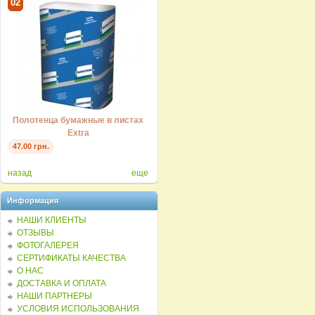
Полотенца бумажные в листах V-
Поло
02
03
04
сложение Comfort
од
28.00 грн.
26.00
 V
Полотенца бумажные в листах
Extra
47.00 грн.
назад
еще
Информация
НАШИ КЛИЕНТЫ
ОТЗЫВЫ
ФОТОГАЛЕРЕЯ
СЕРТИФИКАТЫ КАЧЕСТВА
О НАС
ДОСТАВКА И ОПЛАТА
НАШИ ПАРТНЕРЫ
УСЛОВИЯ ИСПОЛЬЗОВАНИЯ