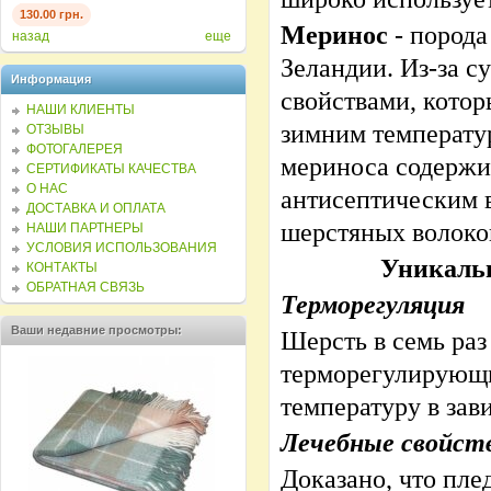
130.00 грн.
Меринос
- порода
назад
еще
Зеландии. Из-за с
Информация
свойствами, котор
НАШИ КЛИЕНТЫ
зимним температу
ОТЗЫВЫ
ФОТОГАЛЕРЕЯ
мериноса содержи
СЕРТИФИКАТЫ КАЧЕСТВА
О НАС
антисептическим 
ДОСТАВКА И ОПЛАТА
шерстяных волоко
НАШИ ПАРТНЕРЫ
УСЛОВИЯ ИСПОЛЬЗОВАНИЯ
Уникальн
КОНТАКТЫ
ОБРАТНАЯ СВЯЗЬ
Терморегуляция
Ваши недавние просмотры:
Шерсть в семь раз
терморегулирующи
температуру в зав
Лечебные свойст
Доказано, что пл