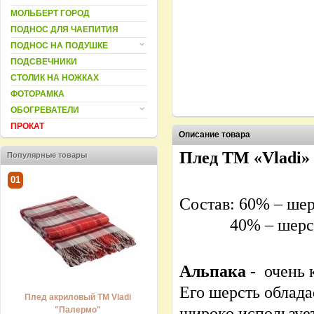
МОЛЬБЕРТ ГОРОД
ПОДНОС ДЛЯ ЧАЕПИТИЯ
ПОДНОС НА ПОДУШКЕ
ПОДСВЕЧНИКИ
СТОЛИК НА НОЖКАХ
ФОТОРАМКА
ОБОГРЕВАТЕЛИ
ПРОКАТ
Описание товара
Плед
TM
«Vladi»
Популярные товары
01
02
03
Состав: 60% – шер
40% – шерсть
Альпака
- очень 
Плед ТМ Vladi - Cappuccino
Плед 
(бежевый)
477.0
Его шерсть облада
454.00 грн.
Плед акриловый ТМ Vladi
широко использует
"Палермо"