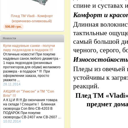
спине и суставах 
Комфорт и красо
Плед ТМ Vladi - Комфорт
(коричнево-оливковый)
Длинная волокнис
506.00 грн.
тактильные ощущен
Новости
самый большой ди
Купи надувные санки - получи
черного, серого, б
пару ледоходов в подарок !!!
Отличные новости! При покупке
Износостойкость
надувных санок любого диаметра -
1 пара ледоходов (резиновых
Пледы из овечьей 
протекторов для обуви) желаемого
размера - в подарок * !!! При
устойчивы к загря
оформлении заказа, просто
укажите ...
реакций.
28.11.2014
АКЦИЯ от "Унисон" и ТМ "Con
Плед TM
«Vladi
Brio" !!!
А К Ц И Я !!! До окончания товара
предмет дома
на складе ! Спешите ! Блинная
сковорода Con Brio CB-4203 В
ПОДАРОК При покупке
сковороды СВ-2407 или СВ-2607 ...
10.02.2014