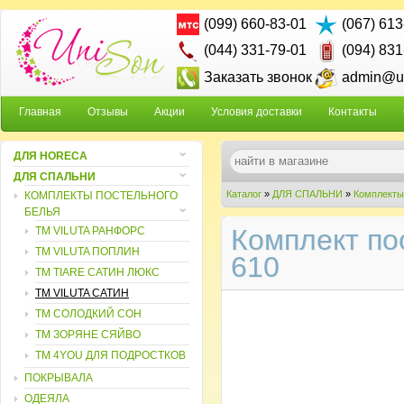
(099) 660-83-01
(067) 613
(044) 331-79-01
(094) 831
Заказать звонок
admin@un
Главная
Отзывы
Акции
Условия доставки
Контакты
ДЛЯ HORECA
ДЛЯ СПАЛЬНИ
Каталог
»
ДЛЯ СПАЛЬНИ
»
Комплекты
КОМПЛЕКТЫ ПОСТЕЛЬНОГО
БЕЛЬЯ
Комплект пос
ТМ VILUTA РАНФОРС
ТМ VILUTA ПОПЛИН
610
ТМ TIARE САТИН ЛЮКС
ТМ VILUTA САТИН
TM СОЛОДКИЙ СОН
TM ЗОРЯНЕ СЯЙВО
ТМ 4YOU ДЛЯ ПОДРОСТКОВ
ПОКРЫВАЛА
ОДЕЯЛА