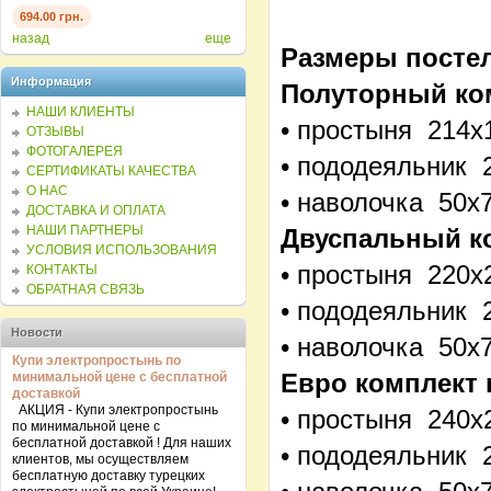
694.00 грн.
694.00 грн.
694.0
назад
еще
Размеры постел
Информация
Полуторный ко
НАШИ КЛИЕНТЫ
• простыня 214х
ОТЗЫВЫ
ФОТОГАЛЕРЕЯ
• пододеяльник 
СЕРТИФИКАТЫ КАЧЕСТВА
О НАС
• наволочка 50х
ДОСТАВКА И ОПЛАТА
НАШИ ПАРТНЕРЫ
Двуспальный к
УСЛОВИЯ ИСПОЛЬЗОВАНИЯ
• простыня 220х
КОНТАКТЫ
ОБРАТНАЯ СВЯЗЬ
• пододеяльник 
Новости
• наволочка 50х
Купи электропростынь по
Евро комплект 
минимальной цене с бесплатной
доставкой
АКЦИЯ - Купи электропростынь
• простыня 240х
по минимальной цене с
бесплатной доставкой ! Для наших
• пододеяльник 
клиентов, мы осуществляем
бесплатную доставку турецких