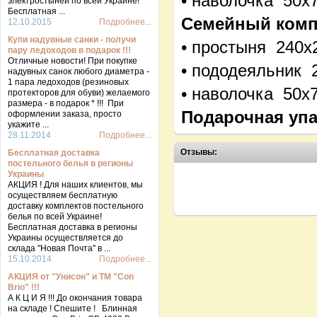
• наволочка 50х
электростыней по всей Украине!
Бесплатная ...
Семейный компл
12.10.2015
Подробнее...
Купи надувные санки - получи
• простыня 240х
пару ледоходов в подарок !!!
Отличные новости! При покупке
• пододеяльник 
надувных санок любого диаметра -
1 пара ледоходов (резиновых
• наволочка 50х7
протекторов для обуви) желаемого
размера - в подарок * !!! При
Подарочная упа
оформлении заказа, просто
укажите ...
28.11.2014
Подробнее...
Отзывы:
Бесплатная доставка
постельного белья в регионы
Украины
АКЦИЯ ! Для наших клиентов, мы
осуществляем бесплатную
доставку комплектов постельного
белья по всей Украине!
Бесплатная доставка в регионы
Украины осуществляется до
склада "Новая Почта" в ...
15.10.2014
Подробнее...
АКЦИЯ от "Унисон" и ТМ "Con
Brio" !!!
А К Ц И Я !!! До окончания товара
на складе ! Спешите ! Блинная