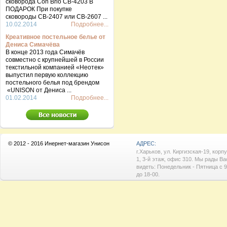
сковорода Con Brio CB-4203 В
ПОДАРОК При покупке
сковороды СВ-2407 или СВ-2607 ...
10.02.2014
Подробнее...
Креативное постельное белье от
Дениса Симачёва
В конце 2013 года Симачёв
совместно с крупнейшей в России
текстильной компанией «Неотек»
выпустил первую коллекцию
постельного белья под брендом
«UNISON от Дениса ...
01.02.2014
Подробнее...
© 2012 - 2016 Инернет-магазин Унисон
АДРЕС:
г.Харьков, ул. Киргизская-19, корп
1, 3-й этаж, офис 310. Мы рады Ва
видеть: Понедельник - Пятница с 9
до 18-00.