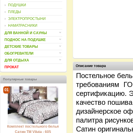
ПОДУШКИ
ПЛЕДЫ
ЭЛЕКТРОПРОСТЫНИ
НАМАТРАСНИКИ
ДЛЯ ВАННОЙ И САУНЫ
ПОДНОС НА ПОДУШКЕ
ДЕТСКИЕ ТОВАРЫ
ОБОГРЕВАТЕЛИ
ДЛЯ ОТДЫХА
Описание товара
ПРОКАТ
Постельное белье
Популярные товары
требованиям ГОС
01
02
03
сертификацию. Э
качество пошива
дизайнерское оф
палитра рисунко
Комплект постельного белья
Комплект постельного белья
Ком
Сатин оригинальн
Сатин ТМ Viluta - 605
Сатин ТМ Viluta - 709