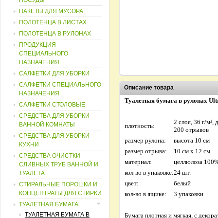
ПОСУДЫ
ПАКЕТЫ ДЛЯ МУСОРА
ПОЛОТЕНЦА В ЛИСТАХ
ПОЛОТЕНЦА В РУЛОНАХ
ПРОДУКЦИЯ
СПЕЦИАЛЬНОГО
НАЗНАЧЕНИЯ
САЛФЕТКИ ДЛЯ УБОРКИ
САЛФЕТКИ СПЕЦИАЛЬНОГО
Описание товара
НАЗНАЧЕНИЯ
Туалетная бумага в рулонах Ul
САЛФЕТКИ СТОЛОВЫЕ
СРЕДСТВА ДЛЯ УБОРКИ
2 слоя, 36 г/м²,
ВАННОЙ КОМНАТЫ
плотность:
200 отрывов
СРЕДСТВА ДЛЯ УБОРКИ
размер рулона:
высота 10 см
КУХНИ
размер отрыва:
10 см х 12 см
СРЕДСТВА ОЧИСТКИ
материал:
целлюлоза 100
СЛИВНЫХ ТРУБ ВАННОЙ И
кол-во в упаковке:
24 шт.
ТУАЛЕТА
цвет:
белый
СТИРАЛЬНЫЕ ПОРОШКИ И
КОНЦЕНТРАТЫ ДЛЯ СТИРКИ
кол-во в ящике:
3 упаковки
ТУАЛЕТНАЯ БУМАГА
ТУАЛЕТНАЯ БУМАГА В
Бумага плотная и мягкая, с декор