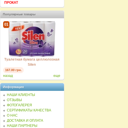
ПРОКАТ
Популярные товары
01
01
ая
Туалетная бумага целлюлозная
Туалетная бумага целлюлозная
Silen
Silen
167.00 грн.
167.00 грн.
назад
еще
Информация
НАШИ КЛИЕНТЫ
ОТЗЫВЫ
ФОТОГАЛЕРЕЯ
СЕРТИФИКАТЫ КАЧЕСТВА
О НАС
ДОСТАВКА И ОПЛАТА
НАШИ ПАРТНЕРЫ