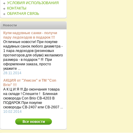
УСЛОВИЯ ИСПОЛЬЗОВАНИЯ
КОНТАКТЫ
ОБРАТНАЯ СВЯЗЬ
Новости
Купи надувные санки - получи
пару ледоходов в подарок !!!
Отличные новости! При покупке
надувных санок любого диаметра -
1 пара ледоходов (резиновых
протекторов для обуви) желаемого
размера - в подарок * !!! При
оформлении заказа, просто
укажите ...
28.11.2014
АКЦИЯ от "Унисон" и ТМ "Con
Brio" !!!
А К Ц И Я !!! До окончания товара
на складе ! Спешите ! Блинная
сковорода Con Brio CB-4203 В
ПОДАРОК При покупке
сковороды СВ-2407 или СВ-2607 ...
10.02.2014