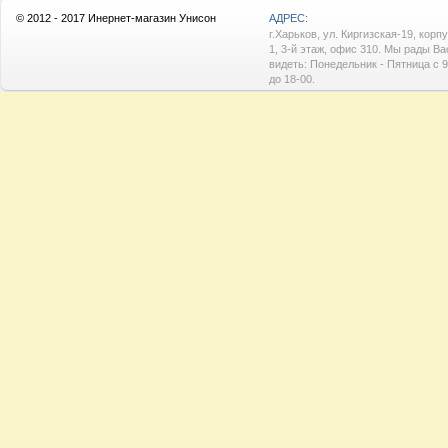
© 2012 - 2017 Инернет-магазин Унисон
АДРЕС:
г.Харьков, ул. Киргизская-19, корп
1, 3-й этаж, офис 310. Мы рады Ва
видеть: Понедельник - Пятница с 9
до 18-00.