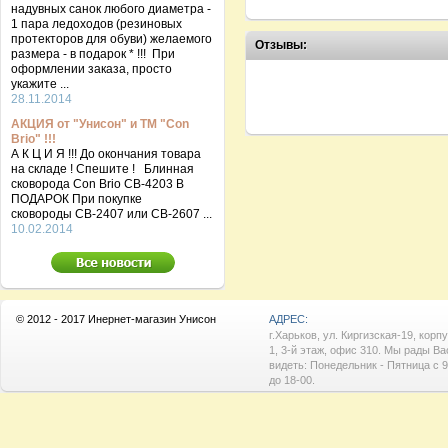
надувных санок любого диаметра -
1 пара ледоходов (резиновых
протекторов для обуви) желаемого
Отзывы:
размера - в подарок * !!! При
оформлении заказа, просто
укажите ...
28.11.2014
АКЦИЯ от "Унисон" и ТМ "Con
Brio" !!!
А К Ц И Я !!! До окончания товара
на складе ! Спешите ! Блинная
сковорода Con Brio CB-4203 В
ПОДАРОК При покупке
сковороды СВ-2407 или СВ-2607 ...
10.02.2014
© 2012 - 2017 Инернет-магазин Унисон
АДРЕС:
г.Харьков, ул. Киргизская-19, корп
1, 3-й этаж, офис 310. Мы рады Ва
видеть: Понедельник - Пятница с 9
до 18-00.