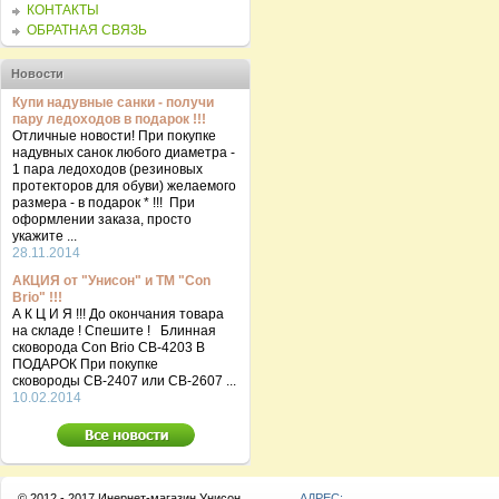
КОНТАКТЫ
ОБРАТНАЯ СВЯЗЬ
Новости
Купи надувные санки - получи
пару ледоходов в подарок !!!
Отличные новости! При покупке
надувных санок любого диаметра -
1 пара ледоходов (резиновых
протекторов для обуви) желаемого
размера - в подарок * !!! При
оформлении заказа, просто
укажите ...
28.11.2014
АКЦИЯ от "Унисон" и ТМ "Con
Brio" !!!
А К Ц И Я !!! До окончания товара
на складе ! Спешите ! Блинная
сковорода Con Brio CB-4203 В
ПОДАРОК При покупке
сковороды СВ-2407 или СВ-2607 ...
10.02.2014
© 2012 - 2017 Инернет-магазин Унисон
АДРЕС: