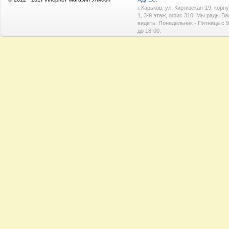
г.Харьков, ул. Киргизская-19, корп
1, 3-й этаж, офис 310. Мы рады Ва
видеть: Понедельник - Пятница с 9
до 18-00.