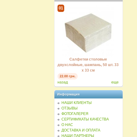
1
01
01
Салфетки столовые
Салфетки столовые
Са
вухслойные, шампань, 50 шт. 33
двухслойные, шампань, 50 шт. 33
двухслойн
х 33 см
х 33 см
22.00 грн.
22.00 грн.
22.00 грн.
назад
еще
Информация
НАШИ КЛИЕНТЫ
ОТЗЫВЫ
ФОТОГАЛЕРЕЯ
СЕРТИФИКАТЫ КАЧЕСТВА
О НАС
ДОСТАВКА И ОПЛАТА
НАШИ ПАРТНЕРЫ