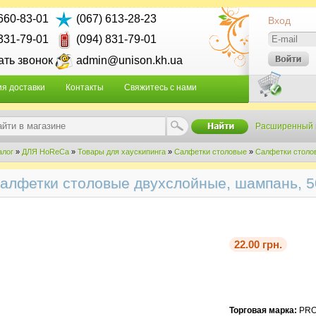
 660-83-01
(067) 613-28-23
Вход
 331-79-01
(094) 831-79-01
ать звонок
admin@unison.kh.ua
ия доставки
Контакты
Свяжитесь с нами
Расширенный 
алог
»
ДЛЯ HoReCa
»
Товары для хаускипинга
»
Салфетки столовые
»
Салфетки столов
алфетки столовые двухслойные, шампань, 50
22.00 грн.
Торговая марка:
PRO 