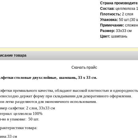
Страна производите
Состав:
целлюлоза 
Плотность:
2 слоя
Упаковка:
50 шт.(30 
Примечание:
сложен
Размер:
33х33 см
Цвет:
шампань
исание товара
Скачать прайс
лфетки столовые двухслойные, шампань, 33 х 33 см.
лфетки премиального качества, обладают высокой плотностью и однородност
евосходно держат форму при складывании для декоративного оформления.
ои легко разделяются для экономичного использования.
змер салфетки: 2 слоя, 33х33 см
териал: целлюлоза 100%
л-во в упаковке: 50 шт.
рактеристики товара:
ина:
33 см