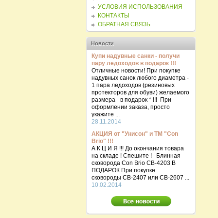
УСЛОВИЯ ИСПОЛЬЗОВАНИЯ
КОНТАКТЫ
ОБРАТНАЯ СВЯЗЬ
Новости
Купи надувные санки - получи
пару ледоходов в подарок !!!
Отличные новости! При покупке
надувных санок любого диаметра -
1 пара ледоходов (резиновых
протекторов для обуви) желаемого
размера - в подарок * !!! При
оформлении заказа, просто
укажите ...
28.11.2014
АКЦИЯ от "Унисон" и ТМ "Con
Brio" !!!
А К Ц И Я !!! До окончания товара
на складе ! Спешите ! Блинная
сковорода Con Brio CB-4203 В
ПОДАРОК При покупке
сковороды СВ-2407 или СВ-2607 ...
10.02.2014