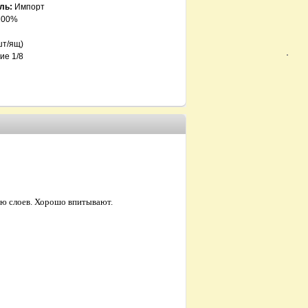
ль:
Импорт
100%
шт/ящ)
ие 1/8
ью слоев. Хорошо впитывают.