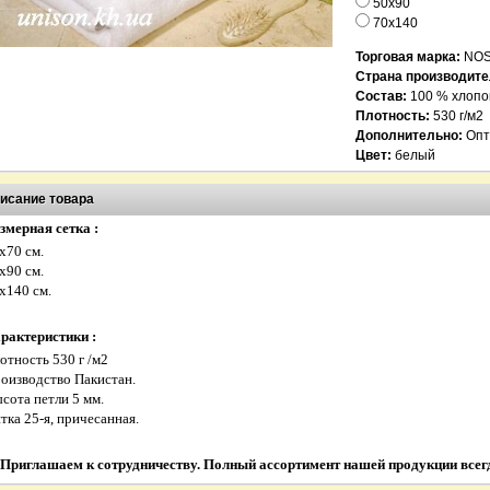
50х90
70х140
Торговая марка:
NOS
Страна производите
Состав:
100 % хлопо
Плотность:
530 г/м2
Дополнительно:
Опт
Цвет:
белый
исание товара
змерная с
етка :
03
04
х70 см.
х90 см.
х140 см.
рактеристики :
отность 530 г /м2
ля ног махровый белый
оизводство Пакистан.
Халат вафельный отельный
сота петли 5 мм.
белый
тка 25-я, причесанная.
359.00 грн.
Халат махров
бел
Приглашаем к сотрудничеству. Полный ассортимент нашей продукции всегд
659.00 грн.