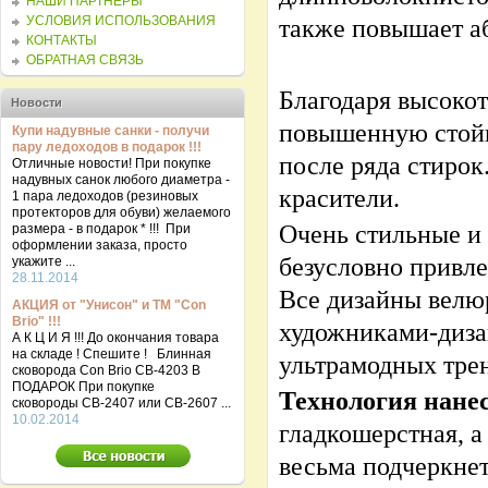
НАШИ ПАРТНЕРЫ
УСЛОВИЯ ИСПОЛЬЗОВАНИЯ
также повышает а
КОНТАКТЫ
ОБРАТНАЯ СВЯЗЬ
Благодаря высоко
Новости
повышенную стойк
Купи надувные санки - получи
пару ледоходов в подарок !!!
после ряда стирок
Отличные новости! При покупке
надувных санок любого диаметра -
красители.
1 пара ледоходов (резиновых
протекторов для обуви) желаемого
Очень стильные и
размера - в подарок * !!! При
оформлении заказа, просто
безусловно привл
укажите ...
28.11.2014
Все дизайны велю
АКЦИЯ от "Унисон" и ТМ "Con
Brio" !!!
художниками-диза
А К Ц И Я !!! До окончания товара
на складе ! Спешите ! Блинная
ультрамодных тре
сковорода Con Brio CB-4203 В
ПОДАРОК При покупке
Технология нане
сковороды СВ-2407 или СВ-2607 ...
10.02.2014
гладкошерстная, а
весьма подчеркне