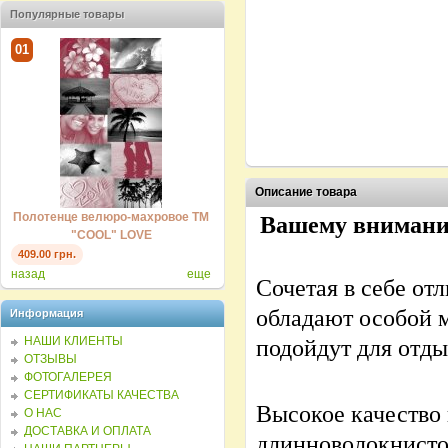
Популярные товары
01
02
03
Описание товара
ТМ
Полотенце велюро-махровое ТМ
Полотенце велюро-махровое ТМ
Полот
Вашему внимани
"COOL" LOVE
"COOL" SURFING
409.00 грн.
409.00 грн.
409.0
назад
еще
Сочетая в себе о
обладают особой м
Информация
НАШИ КЛИЕНТЫ
подойдут для отды
ОТЗЫВЫ
ФОТОГАЛЕРЕЯ
СЕРТИФИКАТЫ КАЧЕСТВА
Высокое качество 
О НАС
ДОСТАВКА И ОПЛАТА
длинноволокнистог