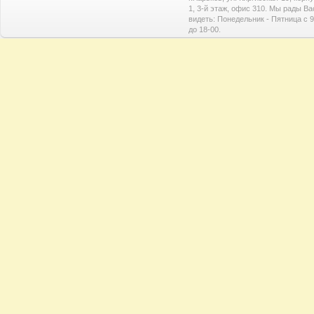
1, 3-й этаж, офис 310. Мы рады Ва
видеть: Понедельник - Пятница с 9
до 18-00.