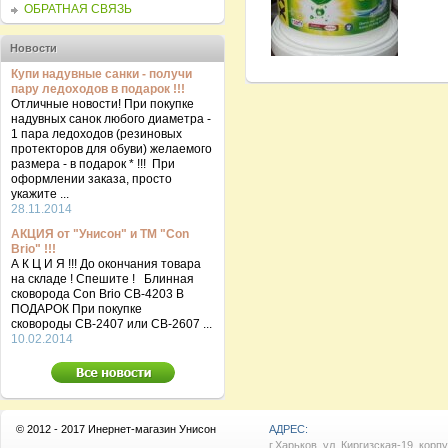
ОБРАТНАЯ СВЯЗЬ
Новости
Купи надувные санки - получи
пару ледоходов в подарок !!!
Отличные новости! При покупке
надувных санок любого диаметра -
1 пара ледоходов (резиновых
протекторов для обуви) желаемого
размера - в подарок * !!! При
оформлении заказа, просто
укажите ...
28.11.2014
АКЦИЯ от "Унисон" и ТМ "Con
Brio" !!!
А К Ц И Я !!! До окончания товара
на складе ! Спешите ! Блинная
сковорода Con Brio CB-4203 В
ПОДАРОК При покупке
сковороды СВ-2407 или СВ-2607 ...
10.02.2014
© 2012 - 2017 Инернет-магазин Унисон
АДРЕС:
г.Харьков, ул. Киргизская-19, корп