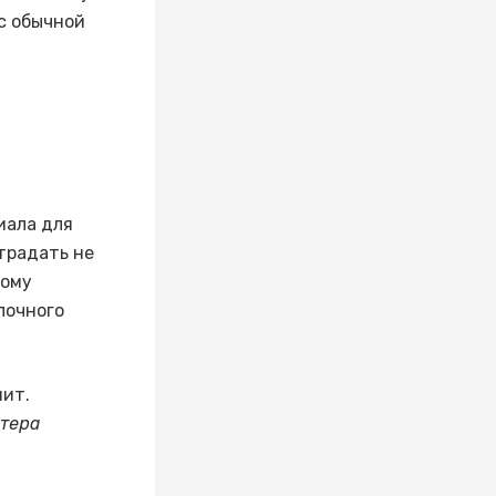
с обычной
иала для
страдать не
тому
лочного
нит.
стера