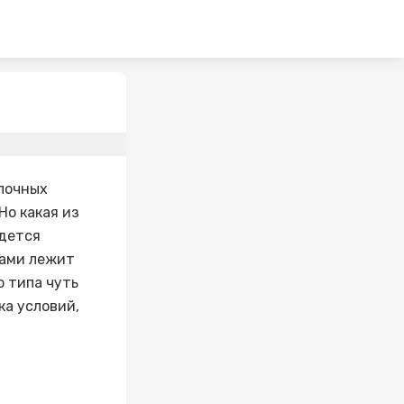
елочных
Но какая из
дется
тами лежит
 типа чуть
ка условий,