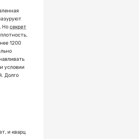
вленная
глазуруют
. Но
секрет
 плотность,
нее 1200
ильно
анавливать
ри условии
. Долго
ат, и кварц