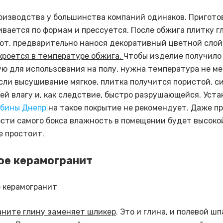
оизводства у большинства компаний одинаков. Пригото
ивается по формам и прессуется. После обжига плитку 
ют, предварительно нанося декоративный цветной слой
кроется в температуре обжига.
Чтобы изделие получило
ю для использования на полу, нужна температура не ме
Если высушивание мягкое, плитка получится пористой, с
й влагу и, как следствие, быстро разрушающейся. Уст
абины Днепр
на такое покрытие не рекомендует. Даже п
сти самого бокса влажность в помещении будет высокой
е простоит.
ое керамогранит
аните глину заменяет шликер
. Это и глина, и полевой шп