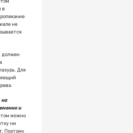
отом
 в
Пропекание
иале не
азывается
ц должен
а
лазурь. Для
ляющий
ерева.
 на
еменно и
этом можно
итку ни
т. Поэтому