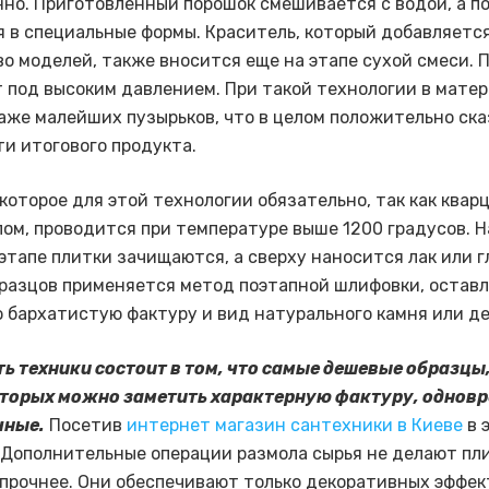
но. Приготовленный порошок смешивается с водой, а п
 в специальные формы. Краситель, который добавляется
о моделей, также вносится еще на этапе сухой смеси. 
 под высоким давлением. При такой технологии в матер
аже малейших пузырьков, что в целом положительно ск
ти итогового продукта.
 которое для этой технологии обязательно, так как квар
лом, проводится при температуре выше 1200 градусов. Н
этапе плитки зачищаются, а сверху наносится лак или г
разцов применяется метод поэтапной шлифовки, остав
 бархатистую фактуру и вид натурального камня или д
ь техники состоит в том, что самые дешевые образцы,
оторых можно заметить характерную фактуру, одновр
чные.
Посетив
интернет магазин сантехники в Киеве
в 
 Дополнительные операции размола сырья не делают пл
 прочнее. Они обеспечивают только декоративных эффек