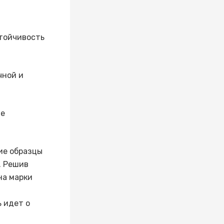
стойчивость
чной и
ле
ие образцы
. Решив
на марки
 идет о