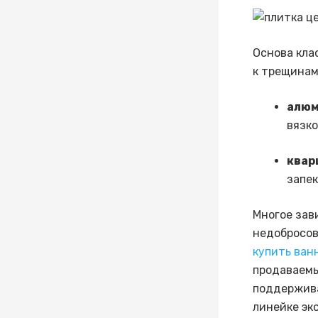
Основа кла
к трещинам
алюм
вязко
квар
запек
Многое зав
недобросов
купить ван
продаваемы
поддержива
линейке эк