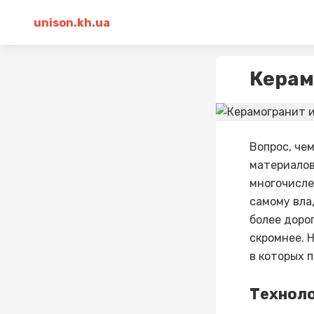
unison.kh.ua
Керам
Вопрос, че
материалов
многочисле
самому вла
более доро
скромнее. 
в которых 
Техноло