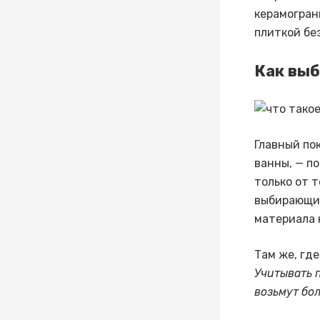
керамогран
плиткой бе
Как выб
Главный по
ванны, — п
только от 
выбирающ
материала 
Там же, гд
Учитывать п
возьмут бол