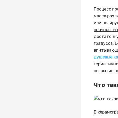
Процесс пр
масса разл
или полиру
прочности 
достаточну
градусов. 
впитывающе
душевые к
герметично
покрытие н
Что так
В керамогр