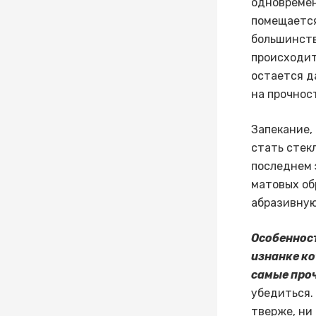
одновремен
помещается
большинств
происходит
остается д
на прочнос
Запекание,
стать стек
последнем 
матовых об
абразивную
Особенност
изнанке к
самые про
убедиться.
тверже, ни