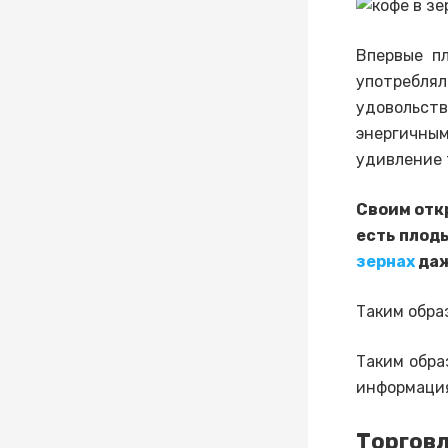
Впервые п
употреблял
удовольст
энергичны
удивление 
Своим отк
есть плоды
зернах
даж
Таким обра
Таким обра
информация
Торго