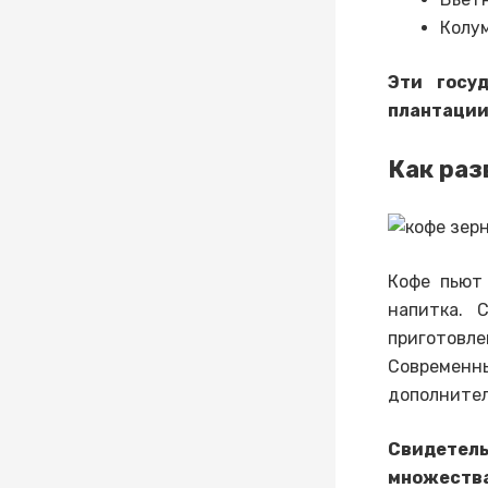
Колу
Эти госу
плантации 
Как раз
Кофе пьют
напитка. 
приготовле
Современ
дополнител
Свидетел
множеств