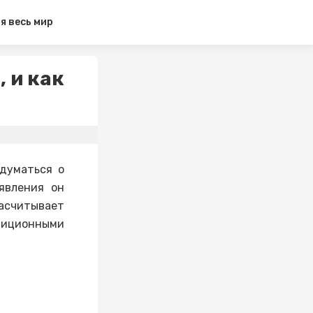
я весь мир
 и как
адуматься о
явления он
асчитывает
адиционными