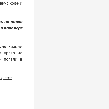
вкус кофе и
, но после
 и опроверг
культивации
е право на
е попали в
, как: