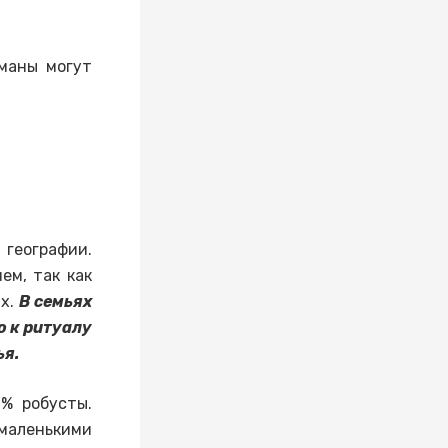
еманы могут
географии.
ем, так как
ях.
В семьях
о к ритуалу
ья.
% робусты.
маленькими