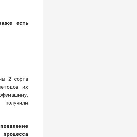
акже есть
ны 2 сорта
методов их
кофемашину.
 получили
появление
 процесса