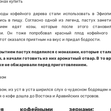
лоды кофейного дерева стали использовать в Эфиопи
ись в пищу. Согласно одной из легенд, пастух замети
вием едят козы, которые после этого станови
ми. Он тоже попробовал красный плод кофейного 
тот оказался приятным на вкус и придал бодрости.
рытием пастух поделился с монахами, которые стали
, а начали готовить из них ароматный отвар. В то в
е не обжаривали перед приготовлением.
зом
зом, из уст в уста ширился слух о чудесном бодрящем н
 о кофе дошла до Востока и Аравийских островов.
вля кофейными зернами: и