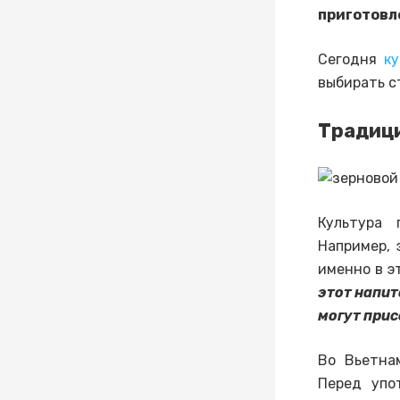
приготовл
Сегодня
к
выбирать с
Традици
Культура 
Например, 
именно в э
этот напит
могут прис
Во Вьетна
Перед упо