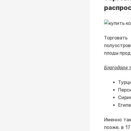
распрос
Торговать
полуостров
плоды прод
Благодаря т
Турци
Перси
Сири
Египе
Именно та
позже, в 1