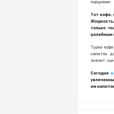
порциями.
Тот кофе,
Жидкость,
только «н
целебным 
Турки кофе
напиток д
значит, сы
Сегодня
к
увлеченны
им напиток