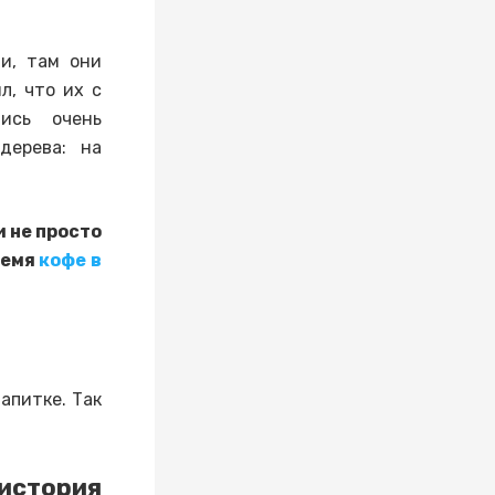
и, там они
л, что их с
лись очень
дерева: на
 не просто
ремя
кофе в
апитке. Так
стория