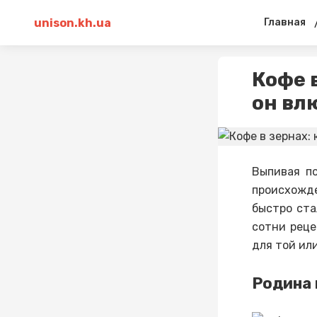
unison.kh.ua
Главная
Кофе 
он вл
Выпивая по
происхожд
быстро ста
сотни реце
для той ил
Родина 