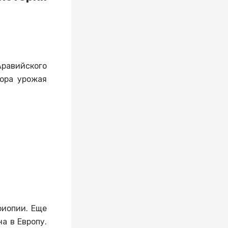
равийского
бора урожая
фиопии. Еще
а в Европу.