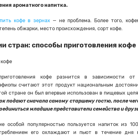
ения ароматного напитка.
упить кофе в зернах
— не проблема. Более того, коф
тепень обжарки, место происхождения, сорт кофе.
и стран: способы приготовления кофе
приготовления кофе разнится в зависимости от 
эфиопы считают этот продукт национальным достояни
той стране он был впервые использован в пищевых цел
ок подают сначала самому старшему гостю, после чег
оединиться младшие представители семейства и друз
ме особой популярностью пользуется напиток из 100
треблением его охлаждают и пьют в течение дня 