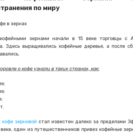
транения по миру
 кофейными зернами начали в 15 веке торговцы с А
а. Здесь выращивались кофейные деревья, а после с
авались.
оровле о кофе узнали в таких странах, как:
я;
я;
я;
т.
к
кофе зерновой
стал известен далеко за пределами Э
7 веке, один из путешественников привез кофейные зерн