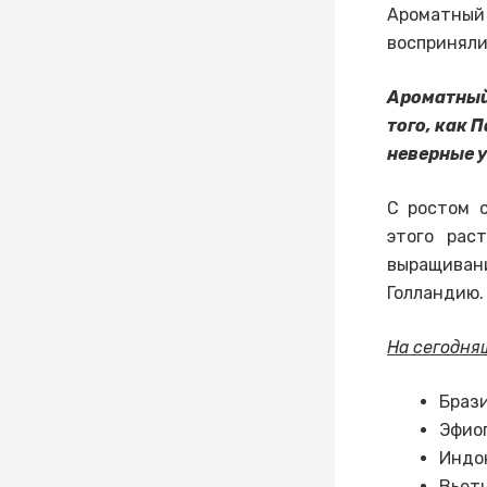
Ароматный 
восприняли
Ароматный
того, как 
неверные у
С ростом с
этого рас
выращиван
Голландию.
На сегодня
Брази
Эфио
Индо
Вьет