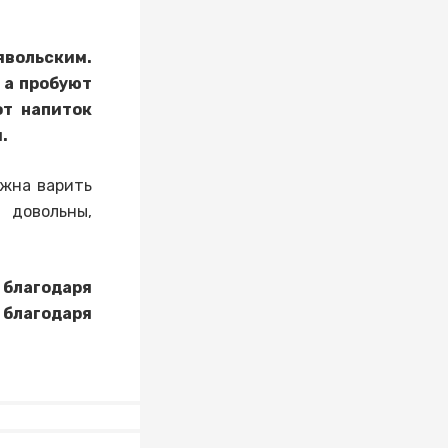
явольским.
 а пробуют
от напиток
.
лжна варить
 довольны,
благодаря
 благодаря