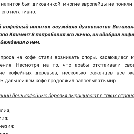
напиток был диковинкой, многие европейцы не поняли 
 его негативно.
 кофейный напиток осуждало духовенство Ватикана
Папа Климент 8 попробовал его лично, он одобрил кофе
беждения о нем.
проса на кофе стали возникать споры, касающиеся 
тения. Несмотря на то, что арабы отстаивали сво
ие кофейных деревьев, несколько саженцев все ж
 В дальнейшем кофе продолжил завоевывать мир.
шний день кофейные деревья выращивают в таких странах
лия;
пия;
незия;
нам;